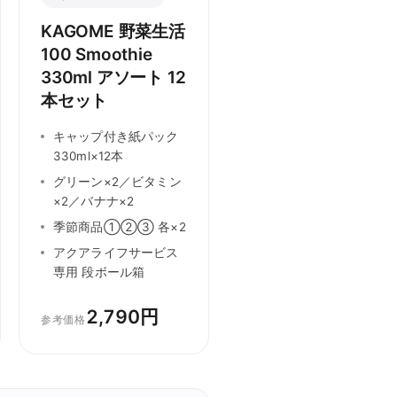
KAGOME 野菜生活
100 Smoothie
330ml アソート 12
本セット
キャップ付き紙パック
330ml×12本
グリーン×2／ビタミン
×2／バナナ×2
季節商品①②③ 各×2
アクアライフサービス
専用 段ボール箱
2,790円
参考価格